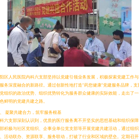
阳区人民医院内科六支部坚持以党建引领业务发展，积极探索党建工作与
服务深度融合的新路径。通过创新性地打造“药您健康”党建服务品牌，支
党组织的政治优势、组织优势转化为服务群众健康的实际效能，走出了一
色鲜明的党建共建之路。
、 凝聚共建合力，筑牢服务根基
科六支部深刻认识到，优质的医疗服务离不开坚实的思想基础和组织保障
部积极与社区党组织、企事业单位党支部等开展党建共建活动，通过组织
、活动联办、资源联享、服务联动，打破了行业和区域的壁垒。定期召开