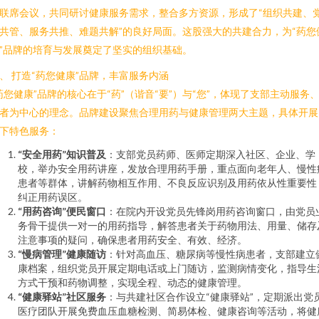
联席会议，共同研讨健康服务需求，整合多方资源，形成了“组织共建、
共管、服务共推、难题共解”的良好局面。这股强大的共建合力，为“药您
”品牌的培育与发展奠定了坚实的组织基础。
、 打造“药您健康”品牌，丰富服务内涵
药您健康”品牌的核心在于“药”（谐音“要”）与“您”，体现了支部主动服务
者为中心的理念。品牌建设聚焦合理用药与健康管理两大主题，具体开展
下特色服务：
“安全用药”知识普及
：支部党员药师、医师定期深入社区、企业、学
校，举办安全用药讲座，发放合理用药手册，重点面向老年人、慢性
患者等群体，讲解药物相互作用、不良反应识别及用药依从性重要性
纠正用药误区。
“用药咨询”便民窗口
：在院内开设党员先锋岗用药咨询窗口，由党员
务骨干提供一对一的用药指导，解答患者关于药物用法、用量、储存
注意事项的疑问，确保患者用药安全、有效、经济。
“慢病管理”健康随访
：针对高血压、糖尿病等慢性病患者，支部建立
康档案，组织党员开展定期电话或上门随访，监测病情变化，指导生
方式干预和药物调整，实现全程、动态的健康管理。
“健康驿站”社区服务
：与共建社区合作设立“健康驿站”，定期派出党
医疗团队开展免费血压血糖检测、简易体检、健康咨询等活动，将健