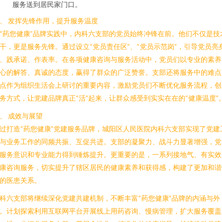
服务送到居民家门口。
、 发挥先锋作用，提升服务温度
“药您健康”品牌实践中，内科六支部的党员始终冲锋在前。他们不仅是技
干，更是服务先锋。通过设立“党员责任区”、“党员示范岗”，引导党员亮
、践承诺、作表率。在各项健康咨询与服务活动中，党员们以专业的素养
心的解答、真诚的态度，赢得了群众的广泛赞誉。支部还将服务中的难点
点作为组织生活会上研讨的重要内容，激励党员们不断优化服务流程，创
务方式，让党建品牌真正“活”起来，让群众感受到实实在在的“健康温度”
、 成效与展望
过打造“药您健康”党建服务品牌，城阳区人民医院内科六支部实现了党建
与业务工作的同频共振、互促共进。支部的凝聚力、战斗力显著增强，党
服务意识和专业能力得到锤炼提升。更重要的是，一系列接地气、有实效
康咨询服务，切实提升了辖区居民的健康素养和获得感，构建了更加和谐
的医患关系。
科六支部将继续深化党建共建机制，不断丰富“药您健康”品牌的内涵与外
。计划探索利用互联网平台开展线上用药咨询、慢病管理，扩大服务覆盖