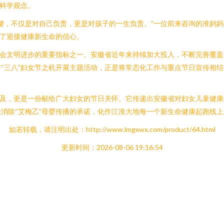
的科学观念。
键，不仅是对自己负责，更是对孩子的一生负责。”一位前来咨询的准妈
强了迎接健康新生命的信心。
社会文明进步的重要指标之一。安徽省近年来持续加大投入，不断完善覆
“三八”妇女节之机开展主题活动，正是将常态化工作与重点节日宣传相
普及，更是一份献给广大妇女的节日关怀。它传递出安徽省对妇女儿童健
消除“艾梅乙”母婴传播的承诺，化作江淮大地每一个新生命健康起跑线
如若转载，请注明出处：http://www.lmgxwx.com/product/64.html
更新时间：2026-08-06 19:16:54