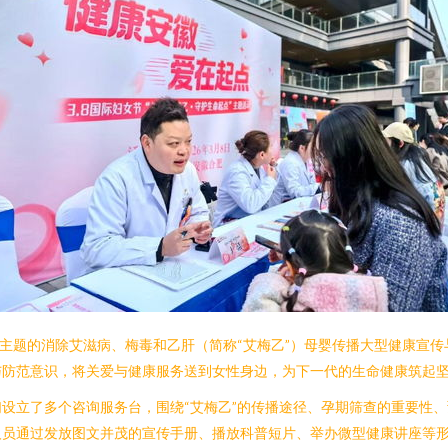
为主题的消除艾滋病、梅毒和乙肝（简称“艾梅乙”）母婴传播大型健康宣
与防范意识，将关爱与健康服务送到女性身边，为下一代的生命健康筑起
设立了多个咨询服务台，围绕“艾梅乙”的传播途径、孕期筛查的重要性
人员通过发放图文并茂的宣传手册、播放科普短片、举办微型健康讲座等