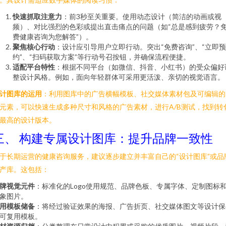
快速抓取注意力
：前3秒至关重要。使用动态设计（简洁的动画或视
频）、对比强烈的色彩或提出直击痛点的问题（如“总是感到疲劳？
费健康咨询为您解答”）。
聚焦核心行动
：设计应引导用户立即行动。突出“免费咨询”、“立即预
约”、“扫码获取方案”等行动号召按钮，并确保流程便捷。
适配平台特性
：根据不同平台（如微信、抖音、小红书）的受众偏好
整设计风格。例如，面向年轻群体可采用更活泼、亲切的视觉语言。
计图库的运用
：利用图库中的广告横幅模板、社交媒体素材包及可编辑的
元素，可以快速生成多种尺寸和风格的广告素材，进行A/B测试，找到转
最高的设计版本。
三、 构建专属设计图库：提升品牌一致性
于长期运营的健康咨询服务，建议逐步建立并丰富自己的“设计图库”或品
产库。这包括：
牌视觉元件
：标准化的Logo使用规范、品牌色板、专属字体、定制图标
象图片。
用模板储备
：将经过验证效果的海报、广告折页、社交媒体图文等设计保
可复用模板。