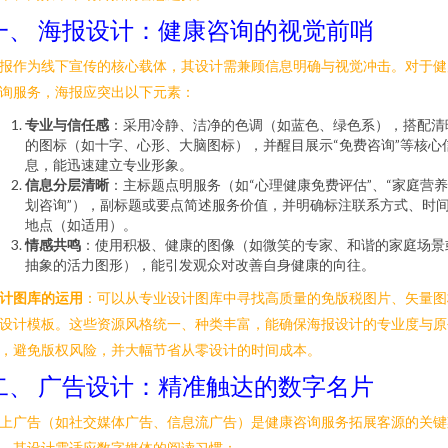
一、 海报设计：健康咨询的视觉前哨
报作为线下宣传的核心载体，其设计需兼顾信息明确与视觉冲击。对于健
询服务，海报应突出以下元素：
专业与信任感
：采用冷静、洁净的色调（如蓝色、绿色系），搭配清
的图标（如十字、心形、大脑图标），并醒目展示“免费咨询”等核心
息，能迅速建立专业形象。
信息分层清晰
：主标题点明服务（如“心理健康免费评估”、“家庭营
划咨询”），副标题或要点简述服务价值，并明确标注联系方式、时
地点（如适用）。
情感共鸣
：使用积极、健康的图像（如微笑的专家、和谐的家庭场景
抽象的活力图形），能引发观众对改善自身健康的向往。
计图库的运用
：可以从专业设计图库中寻找高质量的免版税图片、矢量图
设计模板。这些资源风格统一、种类丰富，能确保海报设计的专业度与原
，避免版权风险，并大幅节省从零设计的时间成本。
二、 广告设计：精准触达的数字名片
上广告（如社交媒体广告、信息流广告）是健康咨询服务拓展客源的关键
。其设计需适应数字媒体的阅读习惯：